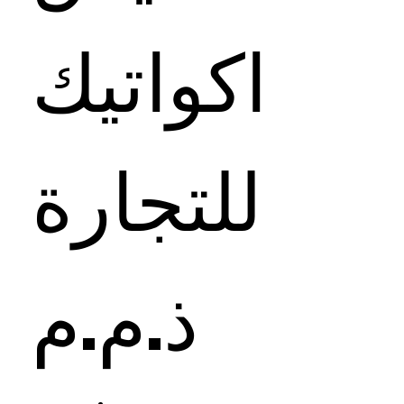
اكواتيك
للتجارة
ذ.م.م